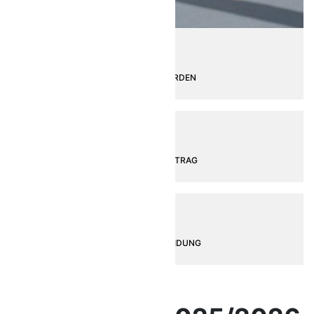
MITGLIED WERDEN
MITGLIEDSBEITRAG
VEREINSBEKLEIDUNG