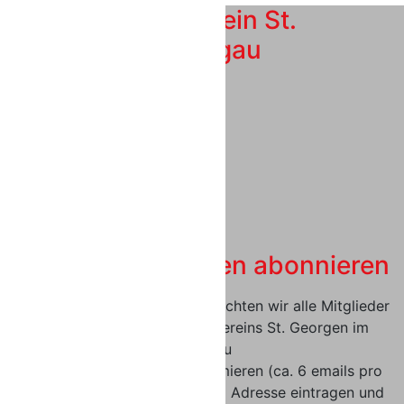
Allg. ÖTB Turnverein St.
Georgen im Attergau
Impressum
Datenschutz
SOCIAL MEDIA
Vereinsnachrichten abonnieren
Mit den Vereinsnachrichten möchten wir alle Mitglieder
und Interessierte des Turnvereins St. Georgen im
Attergau
über unsere Aktivitäten informieren (ca. 6 emails pro
Jahr). Bei Interesse bitte email Adresse eintragen und