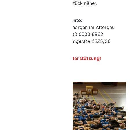
unserem Ziel ein Stück näher.
Spendenkonto:
Allg. ÖTB Turnverein St. Georgen im Attergau
IBAN: AT31 3452 3000 0003 6962
Verwendungszweck:
Turngeräte 202
5/26
DANKE für eure Unterstützung!