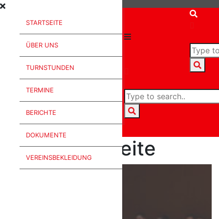
STARTSEITE
Input
ÜBER UNS
Lable
Search
TURNSTUNDEN
Input
TERMINE
Lable
Search
BERICHTE
yes
DOKUMENTE
Startseite
VEREINSBEKLEIDUNG