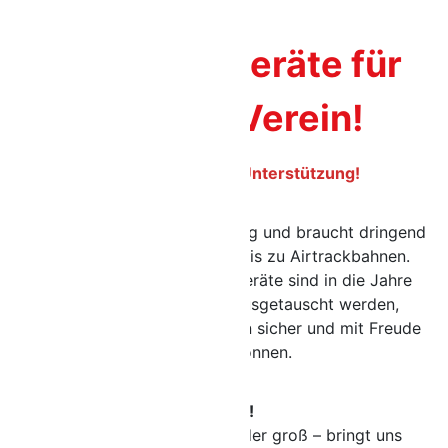
Neue Turngeräte für
unseren Verein!
Wir bitten um eure Unterstützung!
Unser Turnverein wächst stetig und braucht dringend
neue Geräte – von Matten bis zu Airtrackbahnen.
Einige unserer bisherigen Geräte sind in die Jahre
gekommen und müssen ausgetauscht werden,
damit unsere Turner weiterhin sicher und mit Freude
trainieren können.
Hilf mit!
Jeder Beitrag – ob klein oder groß – bringt uns