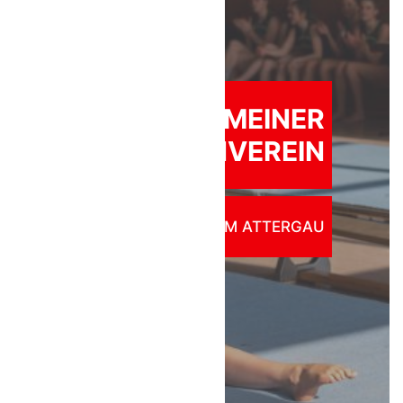
ALLGEMEINER
ÖTB TURNVEREIN
ST. GEORGEN IM ATTERGAU